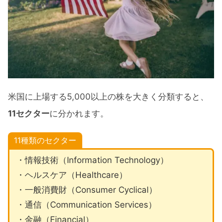
【1年】セクター別パフォーマンス
おすすめのセクターETF11銘柄とチャート比
較
おすすめのセクターETF11銘柄
セクターETF比較チャート
米国に上場する5,000以上の株を大きく分類すると、
米国株7月のセクター別パフォーマンス まと
11セクター
に分かれます。
め
11種類のセクター
・情報技術（Information Technology）
・ヘルスケア（Healthcare）
・一般消費財（Consumer Cyclical）
・通信（Communication Services）
・金融（Financial）