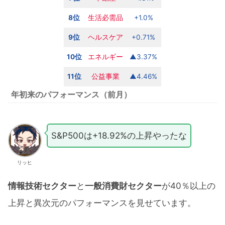
8位
生活必需品
+1.0%
9位
ヘルスケア
+0.71%
10位
エネルギー
▲3.37%
11位
公益
事業
▲4.46%
年初来のパフォーマンス
（前月）
S&P500は+18.92%の上昇やったな
リッヒ
情報技術セクター
と
一般消費財セクター
が40％以上の
上昇と異次元のパフォーマンスを見せています。