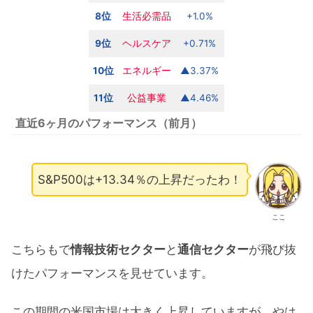
8位
生活必需品
+1.0%
9位
ヘルスケア
+0.71%
10位
エネルギー
▲3.37%
11位
公益
事業
▲4.46%
直近6ヶ月のパフォーマンス（前月）
S&P500は+13.34％の上昇だったわ！
ここ
こちらもで
情報技術セクター
と
通信セクター
が飛び抜
けたパフォーマンスを見せています。
この期間の米国市場は大きく上昇していますが、やは