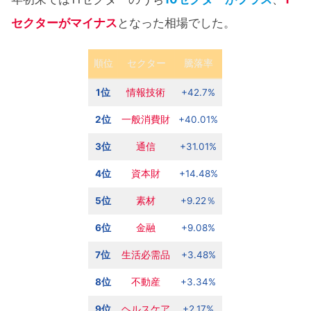
セクターがマイナス
となった相場でした。
順位
セクター
騰落率
1位
情報技術
+42.7%
2位
一般消費財
+40.01%
3位
通信
+31.01%
4位
資本財
+14.48%
5位
素材
+9.22％
6位
金融
+9.08%
7位
生活必需品
+3.48%
8位
不動産
+3.34%
9位
ヘルスケア
+2.17%