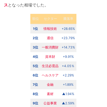
ス
となった相場でした。
順位
セクター
騰落率
1位
情報技術
+28.65%
2位
通信
+23.79%
3位
一般消費財
+14.73%
4位
資本財
+9.91%
5位
生活必需品
+4.05％
6位
ヘルスケア
+2.29%
7位
金融
+1.89%
8位
素材
▲1.94%
9位
公益
事業
▲2.59%