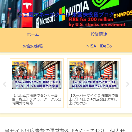
ここ屋マネースクール 米国株投資ブログ
ホーム
投資関連
お金の勉強
NISA・iDeCo
市場分析
市場分析
つ
滅】
【ホルムズ海峡でタンカー爆
【スーパーマイクロ時間外で爆
【
性も
破・炎上】テスラ、グーグルは
上げ】4日ぶりの反発はダマし
つ
時間外で急落
上げなのか
実
当サイトは広告費で運営費をまかなっており、個人サ