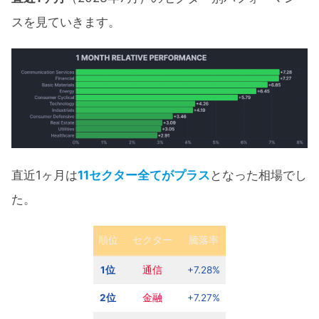
スを見ていきます。
直近1ヶ月は
11セクター全てがプラス
となった相場でし
た。
順位
セクター
騰落率
1位
通信
+7.28%
2位
金融
+7.27%