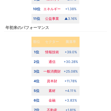
10位
エネルギー
+1.38%
11位
公益
事業
▲3.16%
年初来のパフォーマンス
順位
セクター
騰落率
1位
情報技術
+39.0%
2位
通信
+30.28%
3位
一般消費財
+25.08%
4位
資本財
+11.78%
5位
素材
+4.11％
6位
金融
+3.83%
7位
不動産
+1.81%