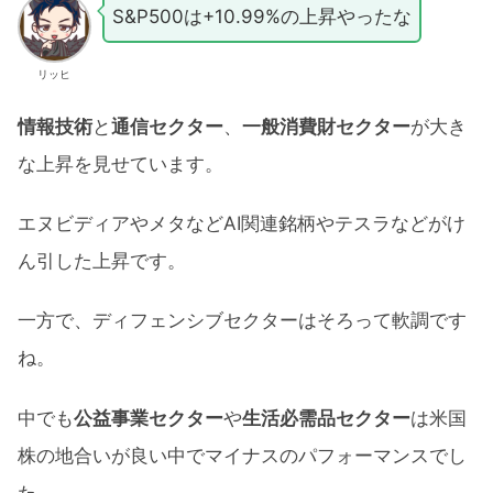
S&P500は+10.99%の上昇やったな
リッヒ
情報技術
と
通信セクター
、
一般消費財セクター
が大き
な上昇を見せています。
エヌビディアやメタなどAI関連銘柄やテスラなどがけ
ん引した上昇です。
一方で、ディフェンシブセクターはそろって軟調です
ね。
中でも
公益事業セクター
や
生活必需品セクター
は米国
株の地合いが良い中でマイナスのパフォーマンスでし
た。