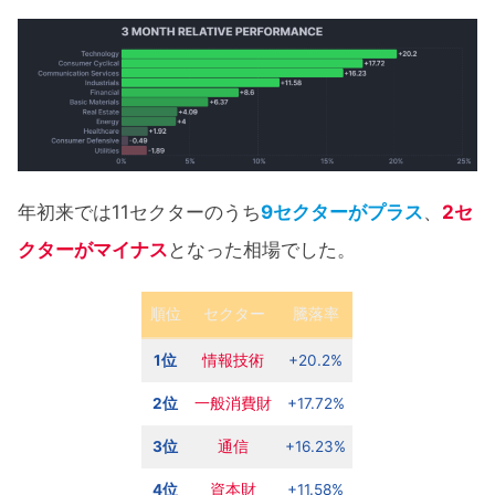
年初来では11セクターのうち
9セクターがプラス
、
2セ
クターがマイナス
となった相場でした。
順位
セクター
騰落率
1位
情報技術
+20.2%
2位
一般消費財
+17.72%
3位
通信
+16.23%
4位
資本財
+11.58%