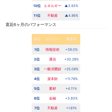
10位
エネルギー
▲3.93%
11位
不動産
▲4.86%
直近6ヶ月のパフォーマンス
順位
セクター
騰落率
1位
情報技術
+39.0%
2位
通信
+30.28%
3位
一般消費財
+25.08%
4位
資本財
+11.78%
5位
素材
+4.11％
6位
金融
+3.83%
7位
不動産
+1.81%