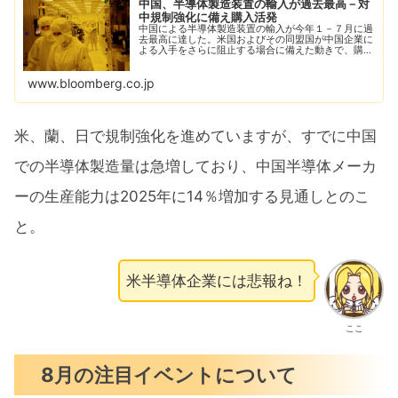
中国、半導体製造装置の輸入が過去最高－対
中規制強化に備え購入活発
中国による半導体製造装置の輸入が今年１－７月に過
去最高に達した。米国およびその同盟国が中国企業に
よる入手をさらに阻止する場合に備えた動きで、購入
の増加が続いた。
www.bloomberg.co.jp
米、蘭、日で規制強化を進めていますが、すでに中国
での半導体製造量は急増しており、中国半導体メーカ
ーの生産能力は2025年に14％増加する見通しとのこ
と。
米半導体企業には悲報ね！
ここ
8月の注目イベントについて