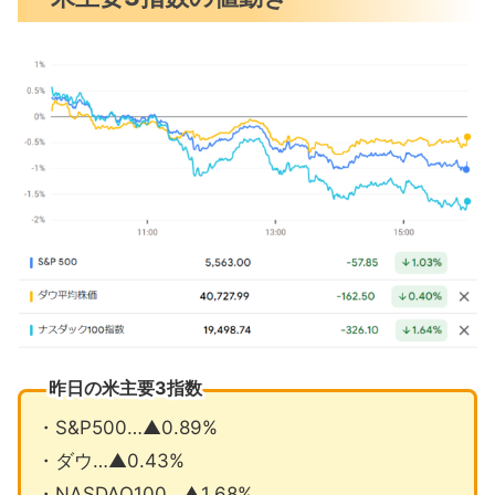
2連銀総裁『利下げは漸進的かつ整然と
したペースで』
製造業PMIは5項目全てが悪化
中国で半導体製造装置の輸入が過去最
高
8月の注目イベントについて
まとめ
昨日の米主要3指数
・S&P500…▲0.89%
・ダウ…▲0.43%
・NASDAQ100…▲1.68%