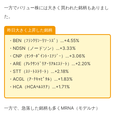
一方でバリュー株には大きく買われた銘柄もありまし
た。
昨日大きく上昇した銘柄
・BEN（ﾌﾗﾝｸﾘﾝ･ﾘｿｰｼｽﾞ）…+4.55%
・NDSN（ノードソン）…+3.33%
・CNP（ｾﾝﾀｰﾎﾟｲﾝﾄ･ｴﾅｼﾞｰ）…+3.06%
・ARE（ｱﾚｸｻﾝﾄﾞﾘｱ･ﾘｱﾙｴｽﾃｰﾄ）…+2.20%
・STT（ｽﾃｰﾄｽﾄﾘｰﾄ）…+2.18%
・ACGL（ｱｰﾁｷｬﾋﾟﾀﾙ）…+1.83%
・HCA（HCAﾍﾙｽｹｱ）…+1.71%
一方で、急落した銘柄も多くMRNA（モデルナ）