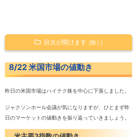
目次が開けます
8/22 米国市場の値動き
8/22 米国市場の値動き
米主要3指数の値動き
長期金利（米10年債利回り）
昨日の米国市場はハイテク株を中心に下落しました。
S&P500ヒートマップ
セクター別パフォーマンス
ジャクソンホール会議が気になりますが、ひとまず昨
S&P500チャート分析
日のマーケットの値動きを振り返っていきましょう。
米国市場のトピックス
米主要3指数の値動き