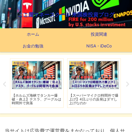
ここ屋マネースクール 米国株投資ブログ
ホーム
投資関連
お金の勉強
NISA・iDeCo
市場分析
市場分析
つ
滅】
【ホルムズ海峡でタンカー爆
【スーパーマイクロ時間外で爆
【
性も
破・炎上】テスラ、グーグルは
上げ】4日ぶりの反発はダマし
つ
時間外で急落
上げなのか
実
当サイトは広告費で運営費をまかなっており、個人サ