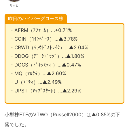
リッヒ
昨日のハイパーグロース株
・AFRM（ｱﾌｧｰﾑ）…+0.71%
・COIN（ｺｲﾝﾍﾞｰｽ）…▲3.78%
・CRWD（ｸﾗｳﾄﾞｽﾄﾗｲｸ）…▲2.04%
・DDOG（ﾃﾞｰﾀﾄﾞｯｸﾞ）…▲1.80%
・DOCS（ﾄﾞｷｼﾐﾃｨ ）…▲0.47%
・MQ（ﾏﾙｹﾀ）…▲2.60%
・U（ﾕﾆﾃｨ）…▲2.49%
・UPST（ｱｯﾌﾟｽﾀｰﾄ）…▲2.29%
小型株ETFのVTWO（Russell2000）は▲0.85%の下
落でした。