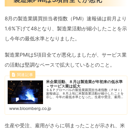
8月の製造業購買担当者指数（PMI）速報値は前月より
1.6%下げて48となり、製造業活動が縮小したことを示
し今年の最低水準となりました。
製造業PMIは5項目全てが悪化しましたが、サービス業
の活動は堅調なペースで拡大しているとのこと。
米企業活動、８月は製造業が年初来の低水準
－サービス業は拡大
Ｓ＆Ｐグローバルの製造業購買担当者指数（ＰＭＩ）
速報値は、８月上旬に米製造業活動が縮小したことを
示し、今年の最低水準となった。生産や受注、雇用が
さらに弱まったことが影響した。
www.bloomberg.co.jp
生産や受注、雇用がさらに弱まったことが示され、米