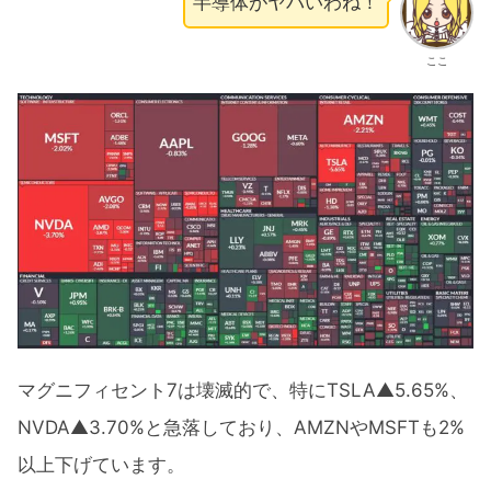
半導体がヤバいわね！
ここ
マグニフィセント7は壊滅的で、特にTSLA▲5.65%、
NVDA▲3.70%と急落しており、AMZNやMSFTも2%
以上下げています。