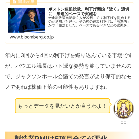
ボストン連銀総裁、利下げ開始「近く」適切
に－漸進的ペースで実施を
米金融政策当局者２人が22日、近く利下げを開始する
のが適切だと述べ、その後の追加利下げは「漸進的」
かつ「整然とした」ペースであるべきだとの認識を示
した。
www.bloomberg.co.jp
年内に3回から4回の利下げを織り込んでいる市場です
が、パウエル議長はハト派な姿勢を崩していませんの
で、ジャクソンホール会議での発言がより保守的なモ
ノであれば株価下落の可能性もありますね。
もっとデータを見たいとか言うわよ！
ここ
製造業PMIは5項目全てが悪化