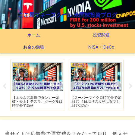
ここ屋マネースクール 米国株投資ブログ
ホーム
投資関連
お金の勉強
NISA・iDeCo
市場分析
市場分析
つ
滅】
【ホルムズ海峡でタンカー爆
【スーパーマイクロ時間外で爆
【
性も
破・炎上】テスラ、グーグルは
上げ】4日ぶりの反発はダマし
つ
時間外で急落
上げなのか
実
当サイトは広告費で運営費をまかなっており、個人サ