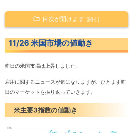
目次が開けます
11/26 米国市場の値動き
11/26 米国市場の値動き
米主要3指数の値動き
10年債利回り（長期金利）
昨日の米国市場は上昇しました。
S&P500ヒートマップ
セクター別パフォーマンス
雇用に関するニュースが気になりますが、ひとまず昨
S&P500チャート分析
日のマーケットを振り返っていきます。
米国市場のトピックス
米主要3指数の値動き
新規失業保険申請件数は予想外に減少
ベージュブック発表『経済活動に変化