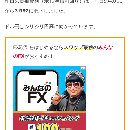
昨日の長期金利（米10年債利回り）は、前日の4.000
から
3.992
に低下しました。
ドル円はジリジリ円高に向かっています。
FX取引をはじめるなら
スワップ最狭
の
みんな
のFX
がおすすめ！