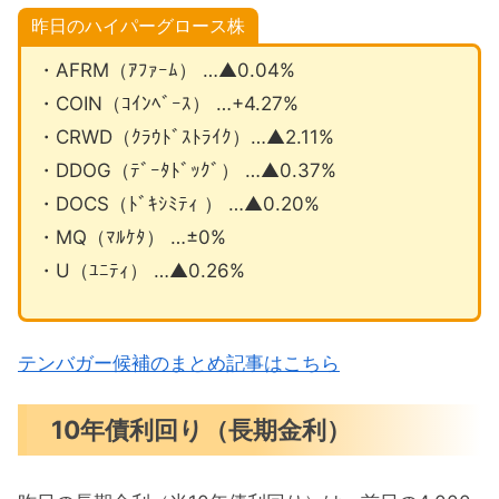
昨日のハイパーグロース株
・AFRM（ｱﾌｧｰﾑ） …▲0.04%
・COIN（ｺｲﾝﾍﾞｰｽ） …+4.27%
・CRWD（ｸﾗｳﾄﾞｽﾄﾗｲｸ）…▲2.11%
・DDOG（ﾃﾞｰﾀﾄﾞｯｸﾞ） …▲0.37%
・DOCS（ﾄﾞｷｼﾐﾃｨ ） …▲0.20%
・MQ（ﾏﾙｹﾀ） …±0%
・U（ﾕﾆﾃｨ） …▲0.26%
テンバガー候補のまとめ記事はこちら
10年債利回り（長期金利）