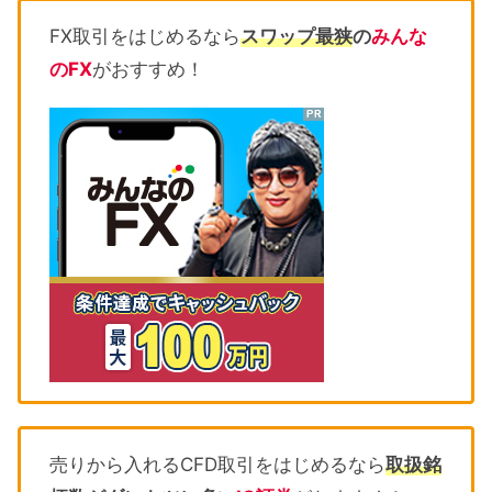
FX取引をはじめるなら
スワップ最狭
の
みんな
のFX
がおすすめ！
売りから入れるCFD取引をはじめるなら
取扱銘