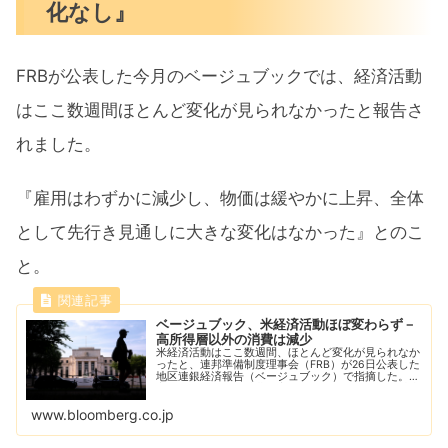
化なし』
FRBが公表した今月のベージュブックでは、経済活動
はここ数週間ほとんど変化が見られなかったと報告さ
れました。
『雇用はわずかに減少し、物価は緩やかに上昇、全体
として先行き見通しに大きな変化はなかった』とのこ
と。
ベージュブック、米経済活動ほぼ変わらず－
高所得層以外の消費は減少
米経済活動はここ数週間、ほとんど変化が見られなか
ったと、連邦準備制度理事会（FRB）が26日公表した
地区連銀経済報告（ベージュブック）で指摘した。一
方、全体的な個人消費は高所得層を除いてさらに減少
したという。
www.bloomberg.co.jp