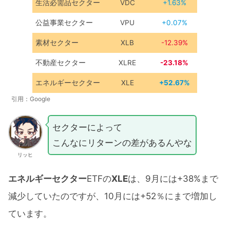
生活必需品セクター
VDC
+1.63%
公益事業セクター
VPU
+0.07%
素材セクター
XLB
-12.39%
不動産セクター
XLRE
-23.18%
エネルギーセクター
XLE
+52.67%
引用：Google
セクターによって
こんなにリターンの差があるんやな
リッヒ
エネルギーセクター
ETFの
XLE
は、9月には+38%まで
減少していたのですが、10月には+52％にまで増加し
ています。