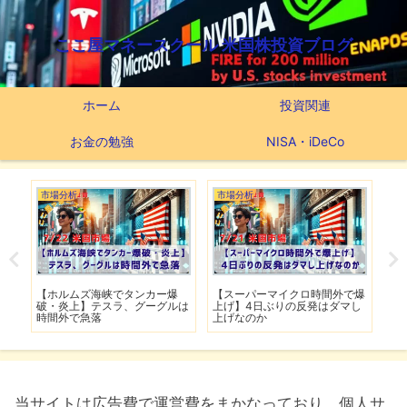
ここ屋マネースクール 米国株投資ブログ
ホーム
投資関連
お金の勉強
NISA・iDeCo
市場分析
市場分析
つ
滅】
【ホルムズ海峡でタンカー爆
【スーパーマイクロ時間外で爆
【
性も
破・炎上】テスラ、グーグルは
上げ】4日ぶりの反発はダマし
つ
時間外で急落
上げなのか
実
当サイトは広告費で運営費をまかなっており、個人サ