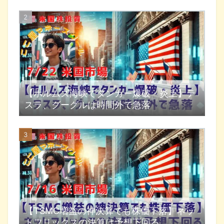
【ホルムズ海峡でタンカー爆破・炎上】テ
スラ、グーグルは時間外で急落
【TSMC増益の神決算でも株価下落】ネッ
トフリックスの決算は予想下回る