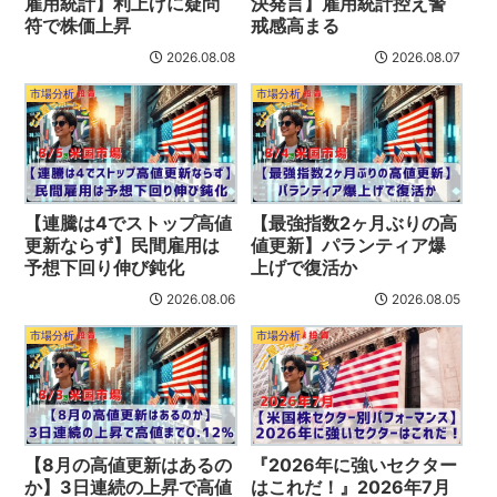
雇用統計】利上げに疑問
決発言】雇用統計控え警
符で株価上昇
戒感高まる
2026.08.08
2026.08.07
市場分析
市場分析
【連騰は4でストップ高値
【最強指数2ヶ月ぶりの高
更新ならず】民間雇用は
値更新】パランティア爆
予想下回り伸び鈍化
上げで復活か
2026.08.06
2026.08.05
市場分析
市場分析
【8月の高値更新はあるの
『2026年に強いセクター
か】3日連続の上昇で高値
はこれだ！』2026年7月