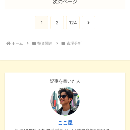
次のページ
次
1
2
124
へ
ホーム
投資関連
市場分析
記事を書いた人
ここ屋