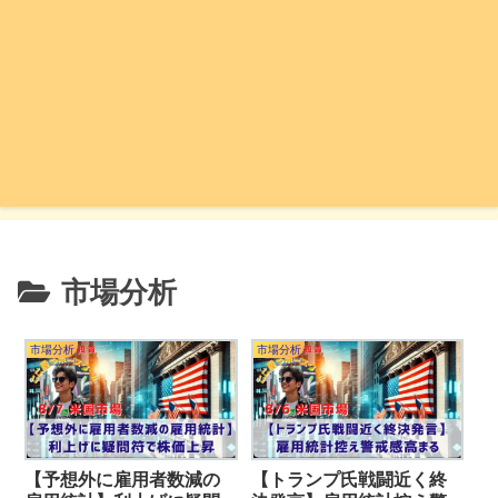
市場分析
市場分析
市場分析
【予想外に雇用者数減の
【トランプ氏戦闘近く終