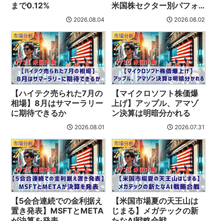
まで0.12%
米国株セクター別パフォ
ーマンス
2026.08.04
2026.08.02
市場分析
市場分析
【ハイテク売られた7月の
【マイクロソフト株価爆
相場】8月はサマーラリー
上げ】アップル、アマゾ
に期待できるか
ン決算は明暗分かれる
2026.08.01
2026.07.31
市場分析
市場分析
【5会合連続での金利据え
【米国市場夏の天王山は
置き発表】MSFTとMETA
じまる】メガテックの新
が決算を発表
たなAI戦略合戦